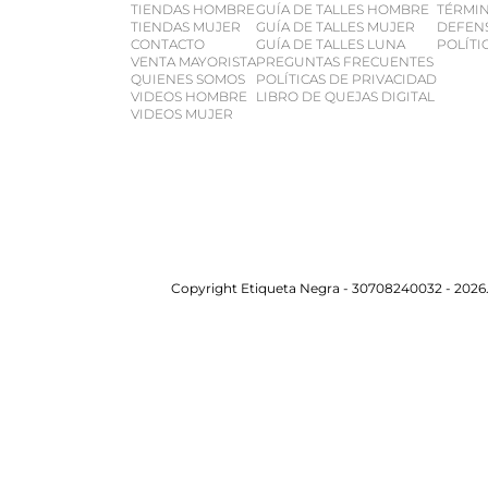
TIENDAS HOMBRE
GUÍA DE TALLES HOMBRE
TÉRMIN
TIENDAS MUJER
GUÍA DE TALLES MUJER
DEFEN
CONTACTO
GUÍA DE TALLES LUNA
POLÍTI
VENTA MAYORISTA
PREGUNTAS FRECUENTES
QUIENES SOMOS
POLÍTICAS DE PRIVACIDAD
VIDEOS HOMBRE
LIBRO DE QUEJAS DIGITAL
VIDEOS MUJER
Copyright Etiqueta Negra - 30708240032 - 2026.