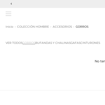
Inicio
•
COLECCIÓN HOMBRE
•
ACCESORIOS
•
GORROS
VER TODOS
GORROS
BUFANDAS Y CHALINAS
GAFAS
CINTURONES
No ten