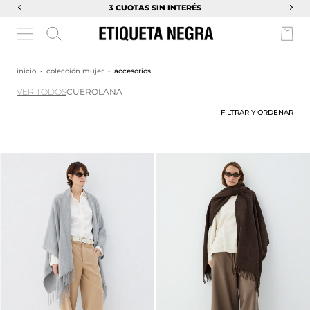
3 CUOTAS SIN INTERÉS
inicio
•
colección mujer
•
accesorios
VER TODOS
CUERO
LANA
FILTRAR Y ORDENAR